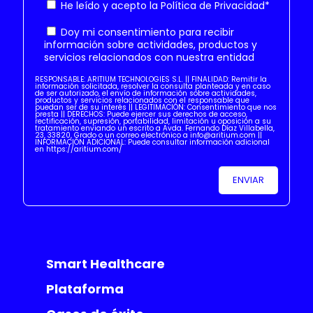
He leído y acepto la
Política de Privacidad
*
Doy mi consentimiento para recibir
información sobre actividades, productos y
servicios relacionados con nuestra entidad
RESPONSABLE: ARITIUM TECHNOLOGIES S.L. || FINALIDAD: Remitir la
información solicitada, resolver la consulta planteada y en caso
de ser autorizado, el envío de información sobre actividades,
productos y servicios relacionados con el responsable que
puedan ser de su interés || LEGITIMACIÓN: Consentimiento que nos
presta || DERECHOS: Puede ejercer sus derechos de acceso,
rectificación, supresión, portabilidad, limitación u oposición a su
tratamiento enviando un escrito a Avda. Fernando Díaz Villabella,
23, 33820, Grado o un correo electrónico a info@aritium.com ||
INFORMACIÓN ADICIONAL: Puede consultar información adicional
en https://aritium.com/
Smart Healthcare
Plataforma