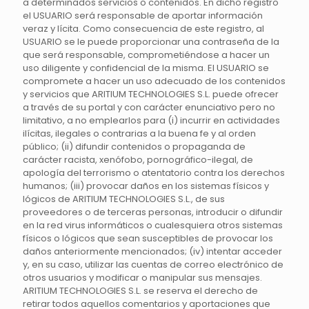
a determinados servicios o contenidos. En dicho registro
el USUARIO será responsable de aportar información
veraz y lícita. Como consecuencia de este registro, al
USUARIO se le puede proporcionar una contraseña de la
que será responsable, comprometiéndose a hacer un
uso diligente y confidencial de la misma. El USUARIO se
compromete a hacer un uso adecuado de los contenidos
y servicios que ARITIUM TECHNOLOGIES S.L. puede ofrecer
a través de su portal y con carácter enunciativo pero no
limitativo, a no emplearlos para (i) incurrir en actividades
ilícitas, ilegales o contrarias a la buena fe y al orden
público; (ii) difundir contenidos o propaganda de
carácter racista, xenófobo, pornográfico-ilegal, de
apología del terrorismo o atentatorio contra los derechos
humanos; (iii) provocar daños en los sistemas físicos y
lógicos de ARITIUM TECHNOLOGIES S.L., de sus
proveedores o de terceras personas, introducir o difundir
en la red virus informáticos o cualesquiera otros sistemas
físicos o lógicos que sean susceptibles de provocar los
daños anteriormente mencionados; (iv) intentar acceder
y, en su caso, utilizar las cuentas de correo electrónico de
otros usuarios y modificar o manipular sus mensajes.
ARITIUM TECHNOLOGIES S.L. se reserva el derecho de
retirar todos aquellos comentarios y aportaciones que