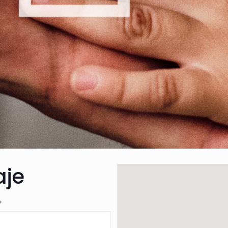
aje
*