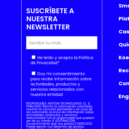
Sma
SUSCRÍBETE A
NUESTRA
Pla
NEWSLETTER
Cas
Qui
Koe
He leído y acepto la
Política
de Privacidad
*
Rec
Doy mi consentimiento
para recibir información sobre
Con
actividades, productos y
servicios relacionados con
nuestra entidad
Eng
RESPONSABLE: ARITIUM TECHNOLOGIES S.L. ||
FINALIDAD: Remitir la información solicitada,
resolver la consulta planteada y en caso de
ser autorizado, el envío de información sobre
actividades, productos y servicios
relacionados con el responsable que puedan
ser de su interés || LEGITIMACIÓN:
Consentimiento que nos presta || DERECHOS:
Puede ejercer sus derechos de acceso,