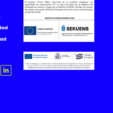
s
idad
dad