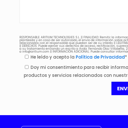
RESPONSABLE: ARITIUM TECHNOLOGIES S.L. || FINALIDAD: Remitir la informaci
planteada y en caso de ser autorizado, el envío de información sobre act
relacionados con el responsable que puedan ser de su interés || LEGITI
|| DERECHOS: Puede ejercer sus derechos de acceso, rectificación, supresi
a su tratamiento enviando un escrito a Avda. Fernando Díaz Villabella, 2
a info@aritium.com || INFORMACIÓN ADICIONAL: Puede consultar informac
He leído y acepto la
Política de Privacidad
*
Doy mi consentimiento para recibir informa
productos y servicios relacionados con nuest