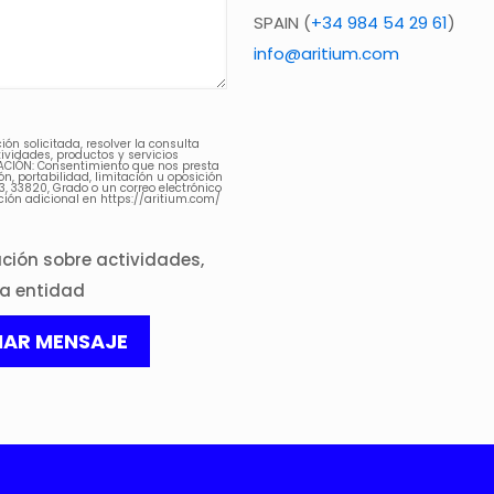
SPAIN (
+34 984 54 29 61
)
info@aritium.com
ón solicitada, resolver la consulta
ividades, productos y servicios
MACIÓN: Consentimiento que nos presta
ón, portabilidad, limitación u oposición
3, 33820, Grado o un correo electrónico
ión adicional en https://aritium.com/
ción sobre actividades,
ra entidad