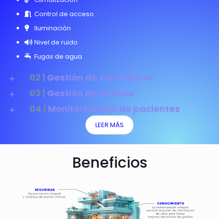
Control de acceso
Iluminación
Nivel de ruido
Fugas de agua
02 |
Gestión de suministros
03 |
Gestión de activos
04 |
Monitorización de pacientes
LEER MÁS
Beneficios