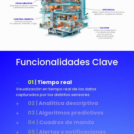
Funcionalidades Clave
01 |
Tiempo real
Visualización en tiempo real de los datos
capturados por los distintos sensores.
02 |
Analítica descriptiva
03 |
Algoritmos predictivos
04 |
Cuadros de mando
05 |
Alertas y notificaciones