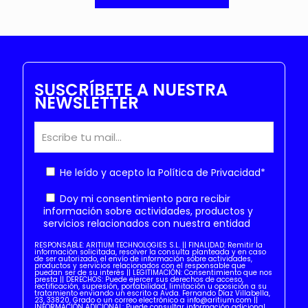
SUSCRÍBETE A NUESTRA
NEWSLETTER
He leído y acepto la
Política de Privacidad
*
Doy mi consentimiento para recibir
información sobre actividades, productos y
servicios relacionados con nuestra entidad
RESPONSABLE: ARITIUM TECHNOLOGIES S.L. || FINALIDAD: Remitir la
información solicitada, resolver la consulta planteada y en caso
de ser autorizado, el envío de información sobre actividades,
productos y servicios relacionados con el responsable que
puedan ser de su interés || LEGITIMACIÓN: Consentimiento que nos
presta || DERECHOS: Puede ejercer sus derechos de acceso,
rectificación, supresión, portabilidad, limitación u oposición a su
tratamiento enviando un escrito a Avda. Fernando Díaz Villabella,
23, 33820, Grado o un correo electrónico a info@aritium.com ||
INFORMACIÓN ADICIONAL: Puede consultar información adicional