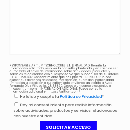
RESPONSABLE: ARITIUM TECHNOLOGIES S.L. || FINALIDAD: Remitir la
información solicitada, resolver la consulta planteada y en caso de ser
autorizado, el envío de información sobre actividades, productos y
servicios relacionados con el responsable que puedan ser de su interés
|| LEGITIMACIÓN: Consentimiento que nos presta || DERECHOS: Puede
ejercer sus derechos de acceso, rectificación, supresión, portabilidad,
limitación u oposición a su tratamiento enviando un escrito a Avda.
Fernando Díaz Villabella, 23, 33820, Grado o un correo electrónico a
info@aritium.com || INFORMACIÓN ADICIONAL: Puede consultar
información adicional en https://aritium.com/
He leído y acepto la
Política de Privacidad
*
Doy mi consentimiento para recibir información
sobre actividades, productos y servicios relacionados
con nuestra entidad