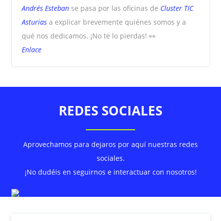
Andrés Esteban
se pasa por las oficinas de
Cluster TIC
Asturias
a explicar brevemente quiénes somos y a
qué nos dedicamos. ¡No te lo pierdas! 👀
Enlace
REDES SOCIALES
Aprovechamos para dejaros por aquí nuestras redes
sociales.
¡No dudéis en seguirnos e interactuar con nosotros!