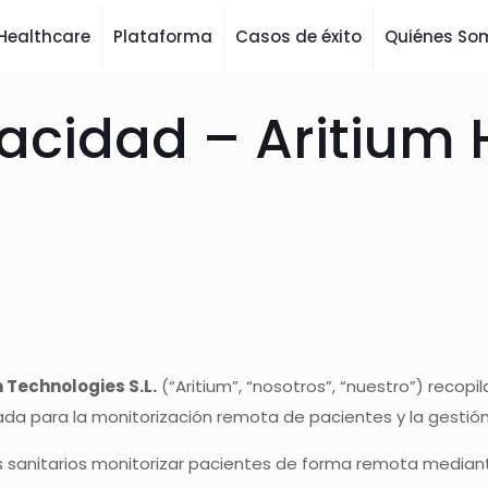
Healthcare
Plataforma
Casos de éxito
Quiénes So
ivacidad – Aritium
 Technologies S.L.
(“Aritium”, “nosotros”, “nuestro”) recopi
ñada para la monitorización remota de pacientes y la gestión
es sanitarios monitorizar pacientes de forma remota median