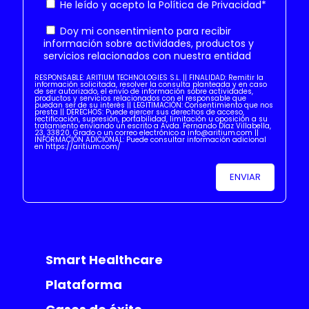
He leído y acepto la
Política de Privacidad
*
Doy mi consentimiento para recibir
información sobre actividades, productos y
servicios relacionados con nuestra entidad
RESPONSABLE: ARITIUM TECHNOLOGIES S.L. || FINALIDAD: Remitir la
información solicitada, resolver la consulta planteada y en caso
de ser autorizado, el envío de información sobre actividades,
productos y servicios relacionados con el responsable que
puedan ser de su interés || LEGITIMACIÓN: Consentimiento que nos
presta || DERECHOS: Puede ejercer sus derechos de acceso,
rectificación, supresión, portabilidad, limitación u oposición a su
tratamiento enviando un escrito a Avda. Fernando Díaz Villabella,
23, 33820, Grado o un correo electrónico a info@aritium.com ||
INFORMACIÓN ADICIONAL: Puede consultar información adicional
en https://aritium.com/
Smart Healthcare
Plataforma