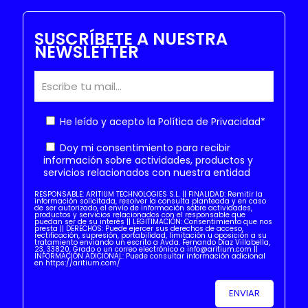
SUSCRÍBETE A NUESTRA
NEWSLETTER
He leído y acepto la
Política de Privacidad
*
Doy mi consentimiento para recibir
información sobre actividades, productos y
servicios relacionados con nuestra entidad
RESPONSABLE: ARITIUM TECHNOLOGIES S.L. || FINALIDAD: Remitir la
información solicitada, resolver la consulta planteada y en caso
de ser autorizado, el envío de información sobre actividades,
productos y servicios relacionados con el responsable que
puedan ser de su interés || LEGITIMACIÓN: Consentimiento que nos
presta || DERECHOS: Puede ejercer sus derechos de acceso,
rectificación, supresión, portabilidad, limitación u oposición a su
tratamiento enviando un escrito a Avda. Fernando Díaz Villabella,
23, 33820, Grado o un correo electrónico a info@aritium.com ||
INFORMACIÓN ADICIONAL: Puede consultar información adicional
en https://aritium.com/