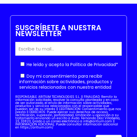
SUSCRÍBETE A NUESTRA
NEWSLETTER
He leído y acepto la
Política de Privacidad
*
Doy mi consentimiento para recibir
información sobre actividades, productos y
servicios relacionados con nuestra entidad
RESPONSABLE: ARITIUM TECHNOLOGIES S.L. || FINALIDAD: Remitir la
información solicitada, resolver la consulta planteada y en caso
de ser autorizado, el envío de información sobre actividades,
productos y servicios relacionados con el responsable que
puedan ser de su interés || LEGITIMACIÓN: Consentimiento que nos
presta || DERECHOS: Puede ejercer sus derechos de acceso,
rectificación, supresión, portabilidad, limitación u oposición a su
tratamiento enviando un escrito a Avda. Fernando Díaz Villabella,
23, 33820, Grado o un correo electrónico a info@aritium.com ||
INFORMACIÓN ADICIONAL: Puede consultar información adicional
en https://aritium.com/