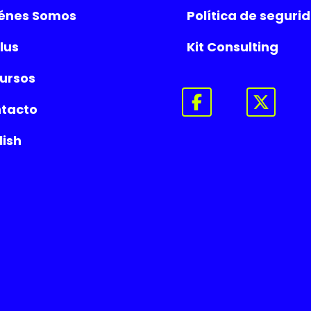
énes Somos
Política de seguri
lus
Kit Consulting
ursos
tacto
lish