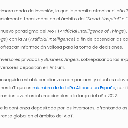
primera ronda de inversión, lo que le permite afrontar el añ
ecialmente focalizadas en el ámbito del
“Smart Hospital”
o
“
l nuevo paradigma del AIoT (
Artificial Intelligence of Things
)
ngs
) con la AI (
Artificial Intelligence
) a fin de potenciar las
 ofrezcan información valiosa para la toma de decisiones.
inversores privados y
Business Angels
, sobrepasando las exp
nversores depositan en Aritium.
nseguido establecer alianzas con partners y clientes releva
ones IoT que es
miembro de la LoRa Alliance en España
, ser
grandes eventos internacionales a lo largo del año 2022.
a confianza depositada por los inversores, afrontando así 
rente global en el ámbito del AIoT.