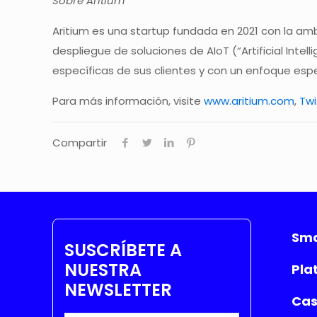
Sobre Aritium
Aritium es una startup fundada en 2021 con la am
despliegue de soluciones de AIoT (“Artificial Intel
específicas de sus clientes y con un enfoque espec
Para más información, visite
www.aritium.com
,
Twi
Compartir
Sma
SUSCRÍBETE A
NUESTRA
Pla
NEWSLETTER
Cas