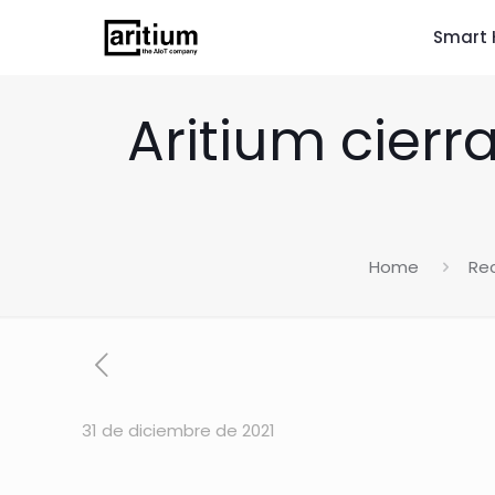
Smart 
Aritium cier
Home
Re
31 de diciembre de 2021