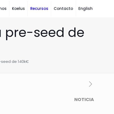
mos
Koelus
Recursos
Contacto
English
a pre-seed de
e-seed de 140k€
NOTICIA