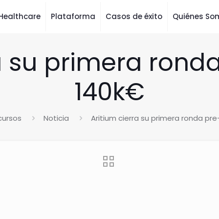
Healthcare
Plataforma
Casos de éxito
Quiénes So
ra su primera rond
140k€
cursos
Noticia
Aritium cierra su primera ronda pr