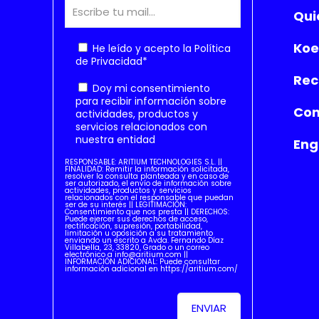
Qui
Koe
He leído y acepto la
Política
de Privacidad
*
Rec
Doy mi consentimiento
para recibir información sobre
Con
actividades, productos y
servicios relacionados con
nuestra entidad
Eng
RESPONSABLE: ARITIUM TECHNOLOGIES S.L. ||
FINALIDAD: Remitir la información solicitada,
resolver la consulta planteada y en caso de
ser autorizado, el envío de información sobre
actividades, productos y servicios
relacionados con el responsable que puedan
ser de su interés || LEGITIMACIÓN:
Consentimiento que nos presta || DERECHOS:
Puede ejercer sus derechos de acceso,
rectificación, supresión, portabilidad,
limitación u oposición a su tratamiento
enviando un escrito a Avda. Fernando Díaz
Villabella, 23, 33820, Grado o un correo
electrónico a info@aritium.com ||
INFORMACIÓN ADICIONAL: Puede consultar
información adicional en https://aritium.com/