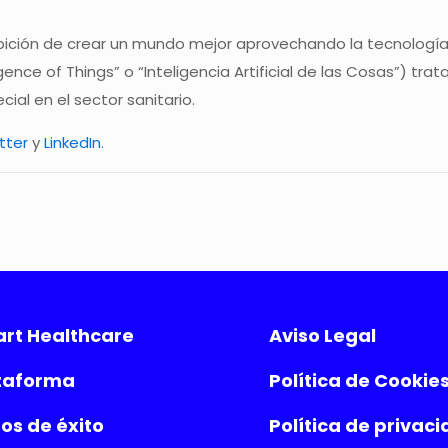
bición de crear un mundo mejor aprovechando la tecnología. 
ligence of Things” o “Inteligencia Artificial de las Cosas”) t
ial en el sector sanitario.
tter
y
LinkedIn
.
rt Healthcare
Aviso Legal
taforma
Política de Cookie
os de éxito
Política de privac