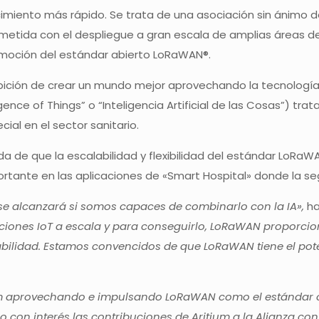
ecimiento más rápido. Se trata de una asociación sin ánimo d
metida con el despliegue a gran escala de amplias áreas 
romoción del estándar abierto LoRaWAN®.
bición de crear un mundo mejor aprovechando la tecnología. 
ligence of Things” o “Inteligencia Artificial de las Cosas”) t
ial en el sector sanitario.
ida de que la escalabilidad y flexibilidad del estándar LoR
ortante en las aplicaciones de «Smart Hospital» donde la se
o se alcanzará si somos capaces de combinarlo con la IA»,
ha
ciones IoT a escala y para conseguirlo, LoRaWAN proporcio
fiabilidad. Estamos convencidos de que LoRaWAN tiene el pot
m aprovechando e impulsando LoRaWAN como el estándar cl
o con interés las contribuciones de Aritium a la Alianza co