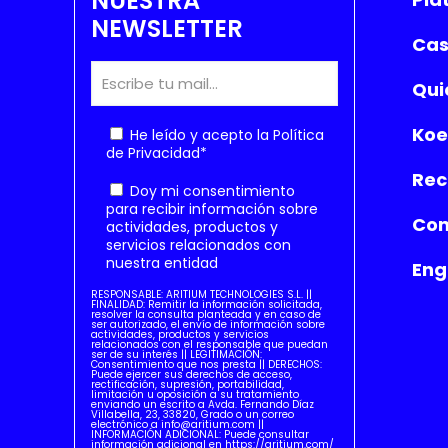
NUESTRA
NEWSLETTER
Cas
Qui
Koe
He leído y acepto la
Política
de Privacidad
*
Rec
Doy mi consentimiento
para recibir información sobre
Con
actividades, productos y
servicios relacionados con
nuestra entidad
Eng
RESPONSABLE: ARITIUM TECHNOLOGIES S.L. ||
FINALIDAD: Remitir la información solicitada,
resolver la consulta planteada y en caso de
ser autorizado, el envío de información sobre
actividades, productos y servicios
relacionados con el responsable que puedan
ser de su interés || LEGITIMACIÓN:
Consentimiento que nos presta || DERECHOS:
Puede ejercer sus derechos de acceso,
rectificación, supresión, portabilidad,
limitación u oposición a su tratamiento
enviando un escrito a Avda. Fernando Díaz
Villabella, 23, 33820, Grado o un correo
electrónico a info@aritium.com ||
INFORMACIÓN ADICIONAL: Puede consultar
información adicional en https://aritium.com/