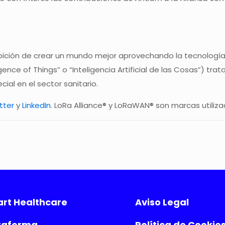
bición de crear un mundo mejor aprovechando la tecnología. 
ligence of Things” o “Inteligencia Artificial de las Cosas”) t
ial en el sector sanitario.
tter
y
LinkedIn
. LoRa Alliance® y LoRaWAN® son marcas utilizad
rt Healthcare
Aviso Legal
taforma
Política de Cookie