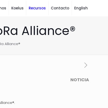
mos
Koelus
Recursos
Contacto
English
oRa Alliance®
Ra Alliance®
NOTICIA
lliance®.