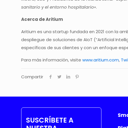
sanitario y el entorno hospitalario»
.
Acerca de Aritium
Aritium es una startup fundada en 2021 con la am
despliegue de soluciones de AIoT (“Artificial Intel
específicas de sus clientes y con un enfoque espec
Para más información, visite
www.aritium.com
,
Twi
Compartir
Sma
SUSCRÍBETE A
Pla