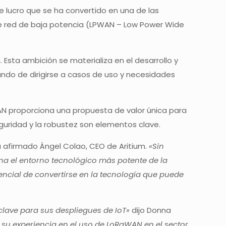
e lucro que se ha convertido en una de las
de red de baja potencia (LPWAN – Low Power Wide
Esta ambición se materializa en el desarrollo y
ratando de dirigirse a casos de uso y necesidades
aWAN proporciona una propuesta de valor única para
guridad y la robustez son elementos clave.
 afirmado Ángel Colao, CEO de Aritium.
«Sin
na el entorno tecnológico más potente de la
encial de convertirse en la tecnología que puede
ave para sus despliegues de IoT»
dijo Donna
n su experiencia en el uso de LoRaWAN en el sector