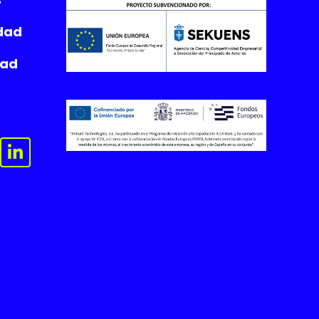
idad
dad