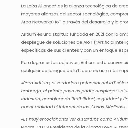
La LoRa Alliance® es la alianza tecnológica de cr
mayores alianzas del sector tecnológico, compro
Area Networks) IoT a través del desarrollo y la p
Aritium es una startup fundada en 2021 con la am
despliegue de soluciones de AIoT (“Artificial Intel
específicas de sus clientes y con un enfoque espec
Para lograr estos objetivos, Aritium está convenc
cualquier despliegue de IoT, pero es aún más imp
«Para Aritium, el verdadero potencial del IoT sól
embargo, el primer paso es poder desplegar solu
industria, combinando flexibilidad, seguridad y 
hacer realidad el Internet de las Cosas Médicas»
.
«Es muy emocionante ver a startups como Aritiu
Moore, CEO y Presidenta de la Alianza LoRa.
«Esper