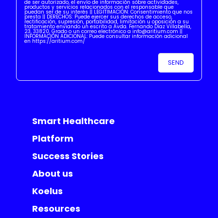
de ser autorizado, el envío de información sobre actividades,
productos y servicios relacionados con el responsable que
puedan ser de su interés || LEGITIMACIÓN: Consentimiento que nos
presta || DERECHOS: Puede ejercer sus derechos de acceso,
rectificación, supresión, portabilidad, limitación u oposición a su
tratamiento enviando un escrito a Avda. Fernando Díaz Villabella,
23, 33820, Grado o un correo electrónico a info@aritium.com ||
INFORMACIÓN ADICIONAL: Puede consultar información adicional
en https://aritium.com/
Smart Healthcare
Platform
Success Stories
About us
Koelus
Resources