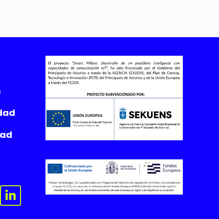
s
idad
dad