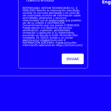
nuestra entidad
Eng
RESPONSABLE: ARITIUM TECHNOLOGIES S.L. ||
FINALIDAD: Remitir la información solicitada,
resolver la consulta planteada y en caso de
ser autorizado, el envío de información sobre
actividades, productos y servicios
relacionados con el responsable que puedan
ser de su interés || LEGITIMACIÓN:
Consentimiento que nos presta || DERECHOS:
Puede ejercer sus derechos de acceso,
rectificación, supresión, portabilidad,
limitación u oposición a su tratamiento
enviando un escrito a Avda. Fernando Díaz
Villabella, 23, 33820, Grado o un correo
electrónico a info@aritium.com ||
INFORMACIÓN ADICIONAL: Puede consultar
información adicional en https://aritium.com/