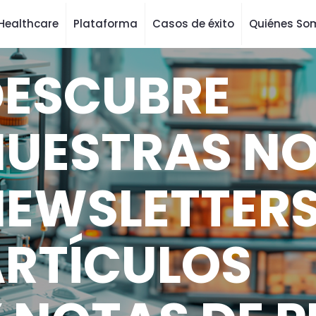
Healthcare
Plataforma
Casos de éxito
Quiénes So
DESCUBRE
UESTRAS NO
EWSLETTERS
RTÍCULOS