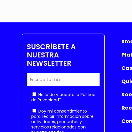
Sma
SUSCRÍBETE A
NUESTRA
Pla
NEWSLETTER
Cas
Qui
Koe
He leído y acepto la
Política
de Privacidad
*
Rec
Doy mi consentimiento
para recibir información sobre
Con
actividades, productos y
servicios relacionados con