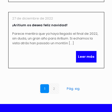
27 de diciembre de 2022
¡Aritium os desea feliz navidad!
Parece mentira que ya haya llegado el final de 2022,
sin duda, un gran año para Aritium. Si echamos la
vista atrás han pasado un montón
[…]
Leer más
1
2
Pág. sig.