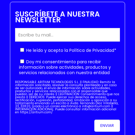
SUSCRÍBETE A NUESTRA
NEWSLETTER
He leído y acepto la
Política de Privacidad
*
Doy mi consentimiento para recibir
información sobre actividades, productos y
servicios relacionados con nuestra entidad
RESPONSABLE: ARITIUM TECHNOLOGIES S.L. || FINALIDAD: Remitir la
información solicitada, resolver la consulta planteada y en caso
de ser autorizado, el envío de información sobre actividades,
productos y servicios relacionados con el responsable que
puedan ser de su interés || LEGITIMACIÓN: Consentimiento que nos
presta || DERECHOS: Puede ejercer sus derechos de acceso,
rectificación, supresión, portabilidad, limitación u oposición a su
tratamiento enviando un escrito a Avda. Fernando Díaz Villabella,
23, 33820, Grado o un correo electrónico a info@aritium.com ||
INFORMACIÓN ADICIONAL: Puede consultar información adicional
en https://aritium.com/