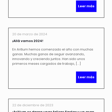
Leer más
20 de marzo de 2024
¡Allá vamos 2024!
En Aritium hemos comenzado el año con muchas
ganas. Muchas ganas de seguir avanzando,
innovando y creciendo juntos. Han sido unos
primeros meses cargados de trabajo,
[…]
Leer más
22 de diciembre de 2023
¡Aritium os desea unas felices fiestas y un gran