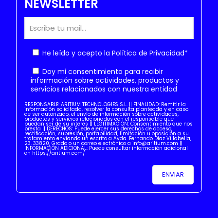
NEWSLETTER
He leído y acepto la
Política de Privacidad
*
Doy mi consentimiento para recibir
información sobre actividades, productos y
servicios relacionados con nuestra entidad
RESPONSABLE: ARITIUM TECHNOLOGIES S.L. || FINALIDAD: Remitir la
información solicitada, resolver la consulta planteada y en caso
de ser autorizado, el envío de información sobre actividades,
productos y servicios relacionados con el responsable que
puedan ser de su interés || LEGITIMACIÓN: Consentimiento que nos
presta || DERECHOS: Puede ejercer sus derechos de acceso,
rectificación, supresión, portabilidad, limitación u oposición a su
tratamiento enviando un escrito a Avda. Fernando Díaz Villabella,
23, 33820, Grado o un correo electrónico a info@aritium.com ||
INFORMACIÓN ADICIONAL: Puede consultar información adicional
en https://aritium.com/