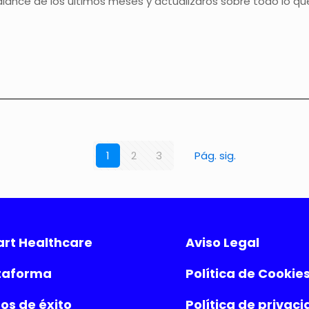
ance de los últimos meses y actualizaros sobre todo lo qu
1
2
3
Pág. sig.
rt Healthcare
Aviso Legal
taforma
Política de Cookie
os de éxito
Política de privac