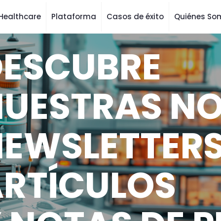
Healthcare
Plataforma
Casos de éxito
Quiénes So
DESCUBRE
UESTRAS NO
EWSLETTERS
RTÍCULOS