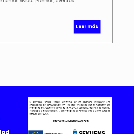
e hemos vivido. ¡Premios, eventos
Leer más
s
idad