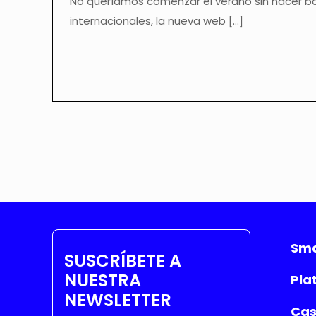
No queríamos comenzar el verano sin hacer bal
internacionales, la nueva web
[…]
Sma
SUSCRÍBETE A
NUESTRA
Pla
NEWSLETTER
Cas