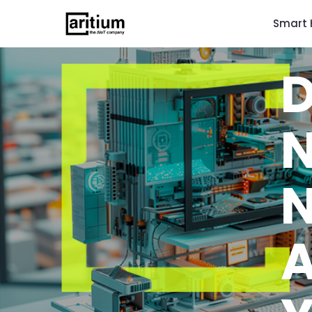
Smart 
N
N
A