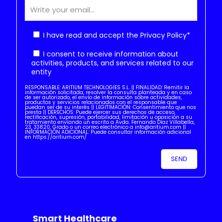
I have read and accept the
Privacy Policy
*
I consent to receive information about
activities, products, and services related to our
entity
RESPONSABLE: ARITIUM TECHNOLOGIES S.L. || FINALIDAD: Remitir la
información solicitada, resolver la consulta planteada y en caso
de ser autorizado, el envío de información sobre actividades,
productos y servicios relacionados con el responsable que
puedan ser de su interés || LEGITIMACIÓN: Consentimiento que nos
presta || DERECHOS: Puede ejercer sus derechos de acceso,
rectificación, supresión, portabilidad, limitación u oposición a su
tratamiento enviando un escrito a Avda. Fernando Díaz Villabella,
23, 33820, Grado o un correo electrónico a info@aritium.com ||
INFORMACIÓN ADICIONAL: Puede consultar información adicional
en https://aritium.com/
Smart Healthcare