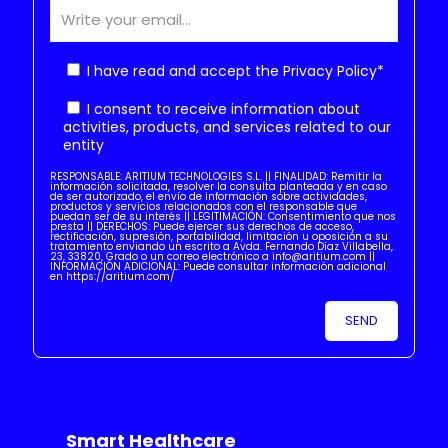
I have read and accept the
Privacy Policy
*
I consent to receive information about
activities, products, and services related to our
entity
RESPONSABLE: ARITIUM TECHNOLOGIES S.L. || FINALIDAD: Remitir la
información solicitada, resolver la consulta planteada y en caso
de ser autorizado, el envío de información sobre actividades,
productos y servicios relacionados con el responsable que
puedan ser de su interés || LEGITIMACIÓN: Consentimiento que nos
presta || DERECHOS: Puede ejercer sus derechos de acceso,
rectificación, supresión, portabilidad, limitación u oposición a su
tratamiento enviando un escrito a Avda. Fernando Díaz Villabella,
23, 33820, Grado o un correo electrónico a info@aritium.com ||
INFORMACIÓN ADICIONAL: Puede consultar información adicional
en https://aritium.com/
Smart Healthcare