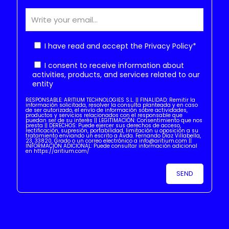
I have read and accept the
Privacy Policy
*
I consent to receive information about
activities, products, and services related to our
entity
RESPONSABLE: ARITIUM TECHNOLOGIES S.L. || FINALIDAD: Remitir la
información solicitada, resolver la consulta planteada y en caso
de ser autorizado, el envío de información sobre actividades,
productos y servicios relacionados con el responsable que
puedan ser de su interés || LEGITIMACIÓN: Consentimiento que nos
presta || DERECHOS: Puede ejercer sus derechos de acceso,
rectificación, supresión, portabilidad, limitación u oposición a su
tratamiento enviando un escrito a Avda. Fernando Díaz Villabella,
23, 33820, Grado o un correo electrónico a info@aritium.com ||
INFORMACIÓN ADICIONAL: Puede consultar información adicional
en https://aritium.com/