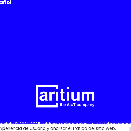
añol
yright© 2021-2025 Aritium Technologies S.L. All Rights Reser
periencia de usuario y analizar el tráfico del sitio web.