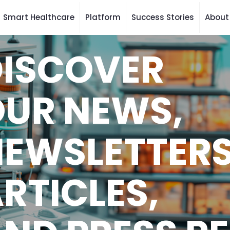
Smart Healthcare
Platform
Success Stories
About
DISCOVER
UR NEWS,
EWSLETTERS
RTICLES,