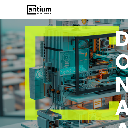
O
N
A