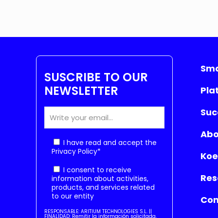
Sma
SUSCRIBE TO OUR
NEWSLETTER
Pla
Suc
Abo
I have read and accept the
Privacy Policy
*
Koe
I consent to receive
Res
information about activities,
products, and services related
to our entity
Con
RESPONSABLE: ARITIUM TECHNOLOGIES S.L. ||
FINALIDAD: Remitir la información solicitada,