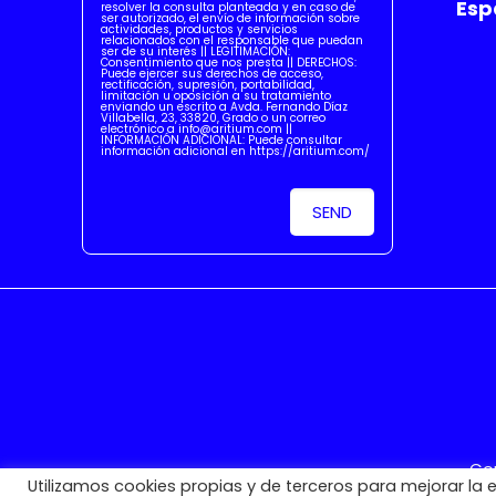
Esp
resolver la consulta planteada y en caso de
ser autorizado, el envío de información sobre
actividades, productos y servicios
relacionados con el responsable que puedan
ser de su interés || LEGITIMACIÓN:
Consentimiento que nos presta || DERECHOS:
Puede ejercer sus derechos de acceso,
rectificación, supresión, portabilidad,
limitación u oposición a su tratamiento
enviando un escrito a Avda. Fernando Díaz
Villabella, 23, 33820, Grado o un correo
electrónico a info@aritium.com ||
INFORMACIÓN ADICIONAL: Puede consultar
información adicional en https://aritium.com/
Cop
Utilizamos cookies propias y de terceros para mejorar la ex