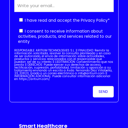
I have read and accept the
Privacy Policy
*
I consent to receive information about
activities, products, and services related to our
entity
RESPONSABLE: ARITIUM TECHNOLOGIES S.L. || FINALIDAD: Remitir la
información solicitada, resolver la consulta planteada y en caso
de ser autorizado, el envío de información sobre actividades,
productos y servicios relacionados con el responsable que
puedan ser de su interés || LEGITIMACIÓN: Consentimiento que nos
presta || DERECHOS: Puede ejercer sus derechos de acceso,
rectificación, supresión, portabilidad, limitación u oposición a su
tratamiento enviando un escrito a Avda. Fernando Díaz Villabella,
23, 33820, Grado o un correo electrónico a info@aritium.com ||
INFORMACIÓN ADICIONAL: Puede consultar información adicional
en https://aritium.com/
Smart Healthcare