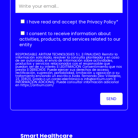
I have read and accept the
Privacy Policy
*
I consent to receive information about
activities, products, and services related to our
entity
RESPONSABLE: ARITIUM TECHNOLOGIES S.L. || FINALIDAD: Remitir la
información solicitada, resolver la consulta planteada y en caso
de ser autorizado, el envío de información sobre actividades,
productos y servicios relacionados con el responsable que
puedan ser de su interés || LEGITIMACIÓN: Consentimiento que nos
presta || DERECHOS: Puede ejercer sus derechos de acceso,
rectificación, supresión, portabilidad, limitación u oposición a su
tratamiento enviando un escrito a Avda. Fernando Díaz Villabella,
23, 33820, Grado o un correo electrónico a info@aritium.com ||
INFORMACIÓN ADICIONAL: Puede consultar información adicional
en https://aritium.com/
Smart Healthcare