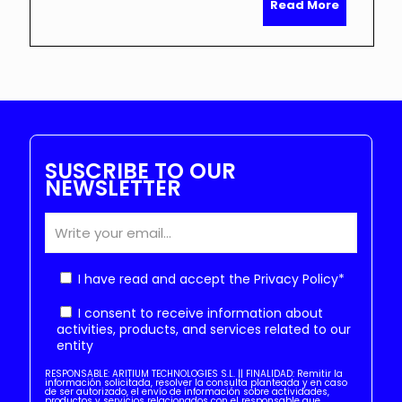
Read More
SUSCRIBE TO OUR
NEWSLETTER
I have read and accept the
Privacy Policy
*
I consent to receive information about
activities, products, and services related to our
entity
RESPONSABLE: ARITIUM TECHNOLOGIES S.L. || FINALIDAD: Remitir la
información solicitada, resolver la consulta planteada y en caso
de ser autorizado, el envío de información sobre actividades,
productos y servicios relacionados con el responsable que