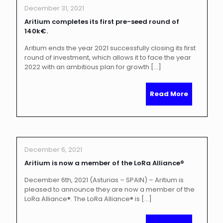
December 31, 2021
Aritium completes its first pre-seed round of
140k€.
Aritium ends the year 2021 successfully closing its first
round of investment, which allows it to face the year
2022 with an ambitious plan for growth
[…]
Read More
December 6, 2021
Aritium is now a member of the LoRa Alliance®
December 6th, 2021 (Asturias – SPAIN) – Aritium is
pleased to announce they are now a member of the
LoRa Alliance®. The LoRa Alliance® is
[…]