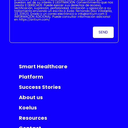
puedan ser de su interés || LEGITIMACIÓN: Consentimiento que nos
presta || DERECHOS: Puede ejercer sus derechos de acceso,
rectificación, supresión, portabilidad, limitación u oposición a su
tratamiento enviando un escrito a Avda. Fernando Díaz Villabella,
23, 33820, Grado o un correo electrónico a info@aritium.com ||
INFORMACIÓN ADICIONAL: Puede consultar información adicional
en https://aritium.com/
Smart Healthcare
Platform
Success Stories
About us
Koelus
Resources