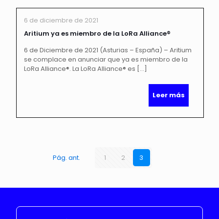
6 de diciembre de 2021
Aritium ya es miembro de la LoRa Alliance®
6 de Diciembre de 2021 (Asturias – España) – Aritium
se complace en anunciar que ya es miembro de la
LoRa Alliance®. La LoRa Alliance® es
[…]
Leer más
Pág. ant.
1
2
3