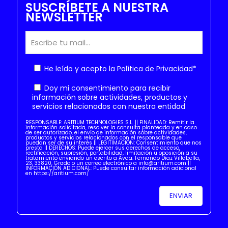
SUSCRÍBETE A NUESTRA
NEWSLETTER
He leído y acepto la
Política de Privacidad
*
Doy mi consentimiento para recibir
información sobre actividades, productos y
servicios relacionados con nuestra entidad
RESPONSABLE: ARITIUM TECHNOLOGIES S.L. || FINALIDAD: Remitir la
información solicitada, resolver la consulta planteada y en caso
de ser autorizado, el envío de información sobre actividades,
productos y servicios relacionados con el responsable que
puedan ser de su interés || LEGITIMACIÓN: Consentimiento que nos
presta || DERECHOS: Puede ejercer sus derechos de acceso,
rectificación, supresión, portabilidad, limitación u oposición a su
tratamiento enviando un escrito a Avda. Fernando Díaz Villabella,
23, 33820, Grado o un correo electrónico a info@aritium.com ||
INFORMACIÓN ADICIONAL: Puede consultar información adicional
en https://aritium.com/