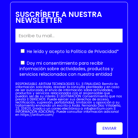
SUSCRÍBETE A NUESTRA
NEWSLETTER
He leído y acepto la
Política de Privacidad
*
Doy mi consentimiento para recibir
información sobre actividades, productos y
servicios relacionados con nuestra entidad
RESPONSABLE: ARITIUM TECHNOLOGIES S.L. || FINALIDAD: Remitir la
información solicitada, resolver la consulta planteada y en caso
de ser autorizado, el envío de información sobre actividades,
productos y servicios relacionados con el responsable que
puedan ser de su interés || LEGITIMACIÓN: Consentimiento que nos
presta || DERECHOS: Puede ejercer sus derechos de acceso,
rectificación, supresión, portabilidad, limitación u oposición a su
tratamiento enviando un escrito a Avda. Fernando Díaz Villabella,
23, 33820, Grado o un correo electrónico a info@aritium.com ||
INFORMACIÓN ADICIONAL: Puede consultar información adicional
en https://aritium.com/